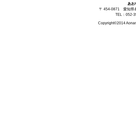
あお
〒 454-0871 愛知
TEL：052-3
Copyright©2014 Aonami