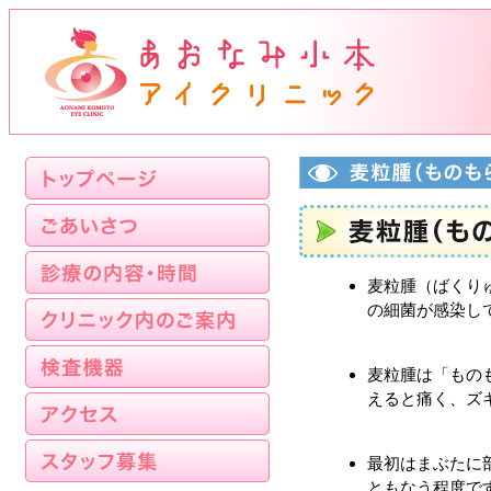
麦粒腫（ばくり
の細菌が感染し
麦粒腫は「もの
えると痛く、ズ
最初はまぶたに
ともなう程度で