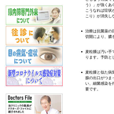
う）」が強くあ
こうなれば症状
こり）が消失し
治療は抗菌薬の
切開により、膿
麦粒腫は汚い手
ります。予防と
麦粒腫と似た病
腺の出口がつま
い、細菌感染を
要です。